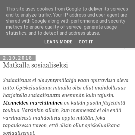
This site uses cookies from Google to deliver its services
Rautaa rajalta
and to analyze traffic. Your IP address and user-agent are
shared with Google along with performance and security
metrics to ensure quality of service, generate usage
Itsensä kehittäminen. Itsensä hyväksyminen. Mukavampi elämä.
statistics, and to detect and address abuse.
LEARN MORE
GOT IT
▼
2.10.2018
Matkalla sosiaaliseksi
Sosiaalisuus ei ole syntymälahja vaan opittavissa oleva 
taito. Opiskeluaikana minulla olisi ollut mahdollisuus 
harjoitella sosiaalisuutta enemmän kuin tajusin. 
Menneiden murehtiminen
 on kaikin puolin järjetöntä 
touhua. Varsinkin silloin, kun menneestä ei ole enää 
varsinaisesti mahdollista oppia mitään. Joka 
tapauksessa toivon, että olisin ollut opiskeluaikana 
sosiaalisempi.