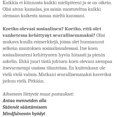
Kaikkia ei kiinnosta kaikki mielipiteeni ja se on oikein. 
Olisi aivan kamalaa, jos saisin suostuteltua kaikki 
olemaan kaikesta samaa mieltä kanssani.
Koetko olevasi sosiaalinen? Koetko, että olet 
vanhetessa kehittynyt seurallisemmaksi?
 Olisi 
mukava kuulla esimerkkejä, joissa olet huomannut 
selkeän muutoksen sosiaalisuudessasi. Itse koen 
sosiaalisuuteni kehittyneen hyvin hitaasti ja pienin 
askelin. Ehkä juuri tästä johtuen koen olevani aiempaa 
itsevarmempi uusissa tilanteissa. En kuitenkaan ole 
vielä vielä valmis. Matkani seurallisemmaksi kaveriksi 
jatkuu vielä. Pitkään.
Aiheeseen liittyvät muut postaukset: 
Antaa menneiden olla
Säännöt säästämiseen
Mindfulnessin hyödyt