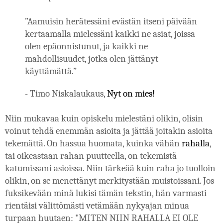
”Aamuisin herätessäni evästän itseni päivään 
kertaamalla mielessäni kaikki ne asiat, joissa 
olen epäonnistunut, ja kaikki ne 
mahdollisuudet, jotka olen jättänyt 
käyttämättä.”
- Timo Niskalaukaus, 
Nyt on mies!
Niin mukavaa kuin opiskelu mielestäni olikin, olisin 
voinut tehdä enemmän asioita ja jättää joitakin asioita 
tekemättä. On hassua huomata, kuinka vähän 
rahalla
, 
tai oikeastaan rahan puutteella, on tekemistä 
katumissani asioissa. Niin tärkeää kuin raha jo tuolloin 
olikin, on se menettänyt merkitystään muistoissani. Jos 
fuksikevään minä lukisi tämän tekstin, hän varmasti 
rientäisi välittömästi vetämään nykyajan minua 
turpaan huutaen: "MITEN NIIN RAHALLA EI OLE 