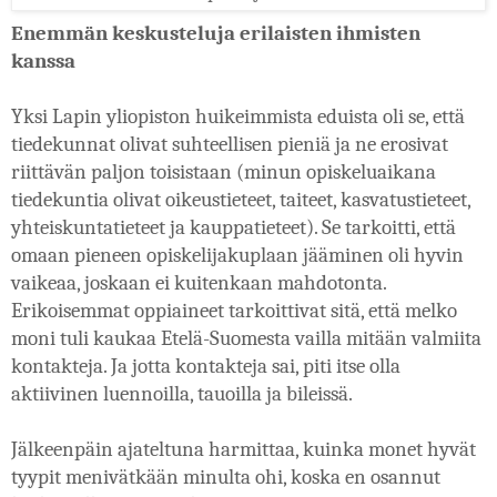
Enemmän keskusteluja erilaisten ihmisten 
kanssa
Yksi Lapin yliopiston huikeimmista eduista oli se, että 
tiedekunnat olivat suhteellisen pieniä ja ne erosivat 
riittävän paljon toisistaan (minun opiskeluaikana 
tiedekuntia olivat oikeustieteet, taiteet, kasvatustieteet, 
yhteiskuntatieteet ja kauppatieteet). Se tarkoitti, että 
omaan pieneen opiskelijakuplaan jääminen oli hyvin 
vaikeaa, joskaan ei kuitenkaan mahdotonta. 
Erikoisemmat oppiaineet tarkoittivat sitä, että melko 
moni tuli kaukaa Etelä-Suomesta vailla mitään valmiita 
kontakteja. Ja jotta kontakteja sai, piti itse olla 
aktiivinen luennoilla, tauoilla ja bileissä.
Jälkeenpäin ajateltuna harmittaa, kuinka monet hyvät 
tyypit menivätkään minulta ohi, koska en osannut 