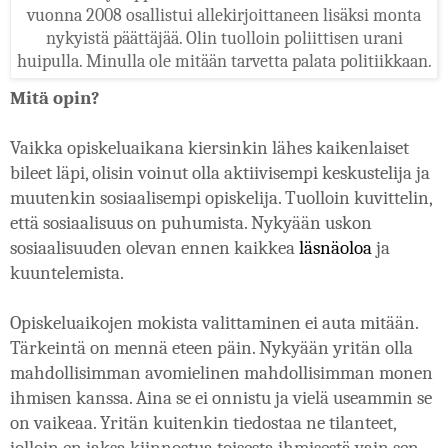
vuonna 2008 osallistui allekirjoittaneen lisäksi monta
nykyistä päättäjää. Olin tuolloin poliittisen urani
huipulla. Minulla ole mitään tarvetta palata politiikkaan.
Mitä opin?
Vaikka opiskeluaikana kiersinkin lähes kaikenlaiset 
bileet läpi, olisin voinut olla aktiivisempi keskustelija ja 
muutenkin sosiaalisempi opiskelija. Tuolloin kuvittelin, 
että sosiaalisuus on puhumista. Nykyään uskon 
sosiaalisuuden olevan ennen kaikkea 
läsnäoloa
 ja 
kuuntelemista.
Opiskeluaikojen mokista valittaminen ei auta mitään. 
Tärkeintä on mennä eteen päin. Nykyään yritän olla 
mahdollisimman avomielinen mahdollisimman monen 
ihmisen kanssa. Aina se ei onnistu ja vielä useammin se 
on vaikeaa. Yritän kuitenkin tiedostaa ne tilanteet, 