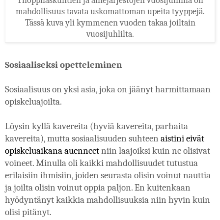
Ylioppilaskuntien ja ainejärjestöjen vuosijuhlilla oli
mahdollisuus tavata uskomattoman upeita tyyppejä.
Tässä kuva yli kymmenen vuoden takaa joiltain
vuosijuhlilta.
Sosiaaliseksi opetteleminen
Sosiaalisuus on yksi asia, joka on jäänyt harmittamaan 
opiskeluajoilta.
Löysin kyllä kavereita (hyviä kavereita, parhaita 
kavereita), mutta sosiaalisuuden suhteen 
aistini eivät 
opiskeluaikana auenneet
 niin laajoiksi kuin ne olisivat 
voineet. Minulla oli kaikki mahdollisuudet tutustua 
erilaisiin ihmisiin, joiden seurasta olisin voinut nauttia 
ja joilta olisin voinut oppia paljon. En kuitenkaan 
hyödyntänyt kaikkia mahdollisuuksia niin hyvin kuin 
olisi pitänyt.