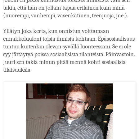
jolloin en jaksa kiinnostua toisesta ihmisestä vain sen 
takia, että hän on jollain tapaa erilainen kuin minä 
(nuorempi, vanhempi, vasenkätinen, teenjuoja, jne.).
Yllätyn joka kerta, kun onnistun voittamaan 
ennakkoluuloni toisia ihmisiä kohtaan. Epäsosiaalisuus 
tuntuu kuitenkin olevan syvällä luonteessani. Se ei ole 
syy jättäytyä poissa sosiaalisista tilanteista. Päinvastoin. 
Juuri sen takia minun pitää mennä kohti sosiaalisia 
tilaisuuksia.