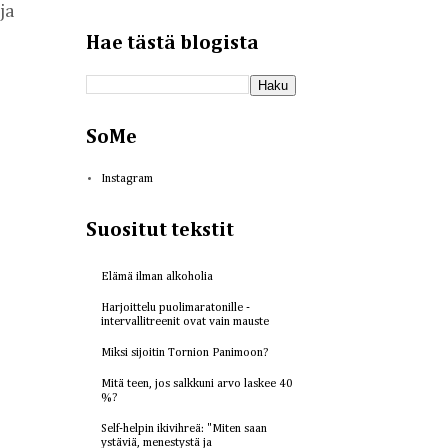
a 
Hae tästä blogista
SoMe
Instagram
Suositut tekstit
Elämä ilman alkoholia
Harjoittelu puolimaratonille -
intervallitreenit ovat vain mauste
Miksi sijoitin Tornion Panimoon?
Mitä teen, jos salkkuni arvo laskee 40
%?
Self-helpin ikivihreä: "Miten saan
ystäviä, menestystä ja