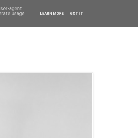
 user-agent
nerate usage
LEARN MORE
GOT IT