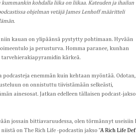
a kummankin kohdalla liika on liikaa. Kateuden ja ihailun 
podcastissa ohjelman vetäjä James Lenhoff määritteli 
lämän.
 niin kauan on ylipäänsä pystytty pohtimaan. Hyvään 
vä toimeentulo ja perusturva. Homma paranee, kunhan 
tarvehierakiapyramidin kärkeä.
ia podcasteja enemmän kuin kehtaan myöntää. Odotan, 
steluun on onnistuttu tiivistämään selkeästi, 
lämän ainesosat. Jatkan edelleen tällaisen podcast-jakso
eään jossain bittiavaruudessa, olen törmännyt useisiin 
niistä on The Rich Life -podcastin jakso "
A Rich Life De