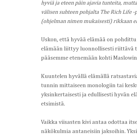
hyviä ja eteen päin ajavia tunteita, mutt
välisen suhteen pohjalta The Rich Life -
(ohjelman nimen mukaisesti) rikkaan e
Uskon, että hyvää elämää on pohdittu
elämään liittyy luonnollisesti riittä
pääsemme etenemään kohti Maslowin 
Kuuntelen hyvällä elämällä ratsastav
tunnin mittaiseen monologiin tai kesku
yksinkertaisesti ja edullisesti hyvän e
etsimistä.
Vaikka viisasten kivi antaa odottaa its
näkökulmia antaneisiin jaksoihin. Yksi 