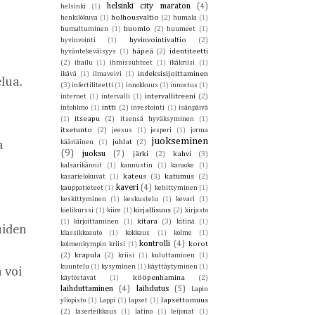
helsinki city maraton
(4)
helsinki
(1)
holhousvaltio
(2)
henkilökuva
(1)
humala
(1)
huomio
(2)
humaltuminen
(1)
huumeet
(1)
hyvinvointivaltio
(2)
hyvinvointi
(1)
häpeä
(2)
identiteetti
hyväntekeväisyys
(1)
(2)
ihailu
(1)
ihmissuhteet
(1)
ikäkriisi
(1)
indeksisijoittaminen
ikävä
(1)
ilmaveivi
(1)
ua. 
(3)
infertiliteetti
(1)
innokkuus
(1)
innostus
(1)
intervallitreeni
(2)
internet
(1)
intervalli
(1)
intti
(2)
intohimo
(1)
investointi
(1)
isänpäivä
itseapu
(2)
(1)
itsensä hyväksyminen
(1)
itsetunto
(2)
jeesus
(1)
jesperi
(1)
jorma
juokseminen
juhlat
(2)
 
kääriäinen
(1)
(9)
juoksu
(7)
järki
(2)
kahvi
(3)
kalsarikännit
(1)
kannustin
(1)
karaoke
(1)
kateus
(3)
katumus
(2)
kasarielokuvat
(1)
kaveri
(4)
kauppatieteet
(1)
kehittyminen
(1)
keskittyminen
(1)
keskustelu
(1)
kevari
(1)
kirjallisuus
(2)
kielikurssi
(1)
kiire
(1)
kirjasto
kitara
(3)
(1)
kirjoittaminen
(1)
kitinä
(1)
iden 
klassikkoauto
(1)
kokkaus
(1)
kolme
(1)
kontrolli
(4)
korot
kolmenkympin kriisi
(1)
(2)
krapula
(2)
kriisi
(1)
kuluttaminen
(1)
kuuntelu
(1)
kysyminen
(1)
käyttäytyminen
(1)
voi 
kööpenhamina
(2)
käytöstavat
(1)
laihduttaminen
(4)
laihdutus
(5)
Lapin
lapsettomuus
yliopisto
(1)
Lappi
(1)
lapset
(1)
(2)
laserleikkaus
(1)
latino
(1)
leijonat
(1)