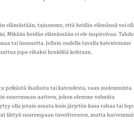
än elämästään, tajuamme, että heidän elämänsä voi olla
ilisi. Mikään heidän elämässään ei ole inspiroivaa. Tahd
a tai luonnetta. Jollain oudolla tavalla kateutemme 
uttua jopa vihaksi henkilöä kohtaan.
u pelkästä ihailusta tai kateudesta, vaan molemmista. 
in suuremman aatteen, johon olemme valmiita 
y olla jotain muuta kuin järjetön kasa rahaa tai lopu
at liittyä suurempaan tavoitteeseen, mutta harvemmin