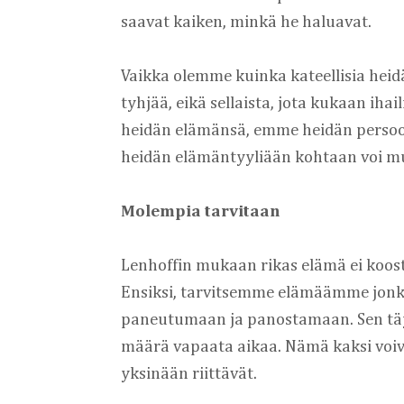
saavat kaiken, minkä he haluavat.
Vaikka olemme kuinka kateellisia heid
tyhjää, eikä sellaista, jota kukaan iha
heidän elämänsä, emme heidän persoona
heidän elämäntyyliään kohtaan voi mu
Molempia tarvitaan
Lenhoffin mukaan rikas elämä ei koost
Ensiksi, tarvitsemme elämäämme jonk
paneutumaan ja panostamaan. Sen täyty
määrä vapaata aikaa. Nämä kaksi voiv
yksinään riittävät.