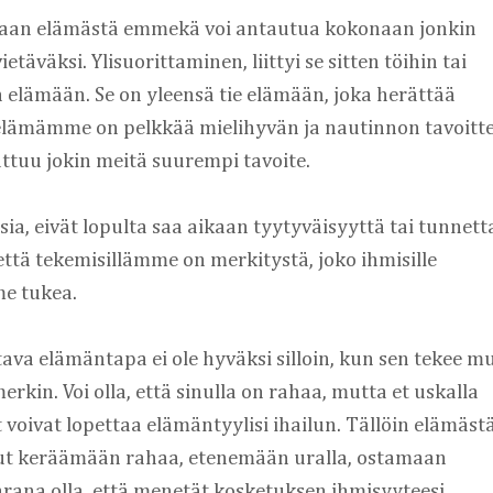
maan elämästä emmekä voi antautua kokonaan jonkin 
äväksi. Ylisuorittaminen, liittyi se sitten töihin tai 
 elämään. Se on yleensä tie elämään, joka herättää 
lämämme on pelkkää mielihyvän ja nautinnon tavoittel
tuu jokin meitä suurempi tavoite.
sia, eivät lopulta saa aikaan tyytyväisyyttä tai tunnetta
että tekemisillämme on merkitystä, joko ihmisille 
me tukea.
tava elämäntapa ei ole hyväksi silloin, kun sen tekee mu
kin. Voi olla, että sinulla on rahaa, mutta et uskalla 
 voivat lopettaa elämäntyylisi ihailun. Tällöin elämästä 
stut keräämään rahaa, etenemään uralla, ostamaan 
rana olla, että menetät kosketuksen ihmisyyteesi.