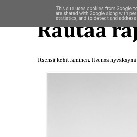
This site uses cookies from Google to 
are shared with Google along with per
statistics, and to detect and address
Rautaa raj
Itsensä kehittäminen. Itsensä hyväksym