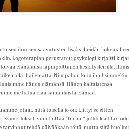
u toisen ihmisen saavutusten lisäksi heidän kokemalleen
klin. Logoterapian perustanut psykologi kirjoitti kirjan
kuvaa elämäänsä lapinpolttajien keskitysleirillä. Ihmist
 vaikea olla ihailematta. Niin paljon kuin ihailisimmekin 
 haluaisimme hänen elämänsä. Hänen kaltaistensa 
 emme me halua elää samanlaista elämää.
amme jotain, mitä toisella jo on. Liittyi se sitten 
. Esimerkiksi Lenhoff ottaa “turhat” julkkikset tai todel
le tarvinnut tehdä päivääkään töitä, mutta siitä huolima