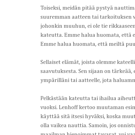
Toiseksi, meidän pitää pystyä nautti
suuremman aatteen tai tarkoituksen viet
johonkin muuhun, ei ole tie rikkaaseen
kateutta. Emme halua huomata, että e
Emme halua huomata, että meiltä puut
Sellaiset elämät, joista olemme kateelli
saavutuksesta. Sen sijaan on tärkeää, 
ympärilläni tai aatteelle, jota haluam
Pelkästään kateutta tai ihailua aiheut
vuoksi. Lenhoff kertoo muutaman esimer
käyttää sitä itsesi hyväksi, koska muut
olla vaikea nauttia. Samoin, jos onni
maailman hienoimmat tavarat, voi vaa