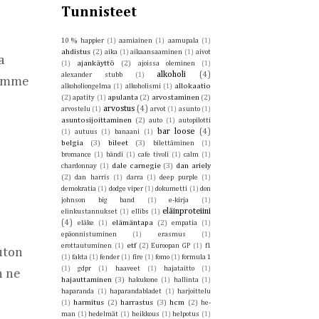
Tunnisteet
10 % happier
(1)
aamiainen
(1)
aamupala
(1)
ahdistus
(2)
aika
(1)
aikaansaaminen
(1)
aivot
 
ajankäyttö
(2)
(1)
ajoissa oleminen
(1)
alkoholi
(4)
alexander stubb
(1)
omme 
allokaatio
alkoholiongelma
(1)
alkoholismi
(1)
(2)
apulanta
(2)
arvostaminen
(2)
apatity
(1)
arvostus
(4)
arvostelu
(1)
arvot
(1)
asunto
(1)
asuntosijoittaminen
(2)
auto
(1)
autopilotti
bar loose
(4)
(1)
autuus
(1)
banaani
(1)
belgia
(3)
bileet
(3)
bilettäminen
(1)
bromance
(1)
bändi
(1)
cafe tivoli
(1)
calm
(1)
dale carnegie
(3)
dan ariely
chardonnay
(1)
(2)
dan harris
(1)
darra
(1)
deep purple
(1)
demokratia
(1)
dodge viper
(1)
dokumetti
(1)
don
johnson big band
(1)
e-kirja
(1)
eläinproteiini
elinkustannukset
(1)
ellibs
(1)
(4)
elämäntapa
(2)
eläke
(1)
empatia
(1)
epäonnistuminen
(1)
erasmus
(1)
etf
(2)
erottautuminen
(1)
Euroopan GP
(1)
f1
ton 
(1)
fakta
(1)
fender
(1)
fire
(1)
fomo
(1)
formula 1
(1)
gdpr
(1)
haaveet
(1)
hajataitto
(1)
 ne 
hajauttaminen
(3)
hakukone
(1)
hallinta
(1)
haparanda
(1)
haparandabladet
(1)
harjoittelu
harmitus
(2)
harrastus
(3)
hcm
(2)
(1)
he-
man
(1)
hedelmät
(1)
heikkous
(1)
helpotus
(1)