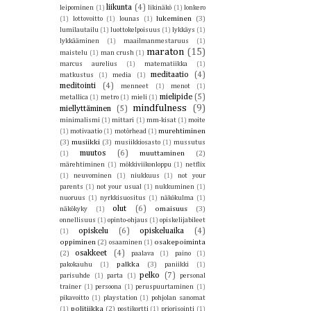
liikunta
(4)
leipominen
(1)
likinäkö
(1)
lonkero
lukeminen
(3)
(1)
lottovoitto
(1)
lounas
(1)
lumilautailu
(1)
luottokelpoisuus
(1)
lykkäys
(1)
lykkääminen
(1)
maailmanmestaruus
(1)
maraton
(15)
maistelu
(1)
man crush
(1)
marcus aurelius
(1)
matematiikka
(1)
meditaatio
(4)
matkustus
(1)
media
(1)
meditointi
(4)
menneet
(1)
menot
(1)
mielipide
(5)
metallica
(1)
metro
(1)
mieli
(1)
mindfulness
(9)
miellyttäminen
(5)
minimalismi
(1)
mittari
(1)
mm-kisat
(1)
moite
murehtiminen
(1)
motivaatio
(1)
motörhead
(1)
(3)
musiikki
(3)
musiikkiosasto
(1)
mussutus
muutos
(6)
muuttaminen
(2)
(1)
märehtiminen
(1)
mökkiviikonloppu
(1)
netflix
(1)
neuvominen
(1)
niukkuus
(1)
not your
parents
(1)
not your usual
(1)
nukkuminen
(1)
nuoruus
(1)
nyrkkisuositus
(1)
näkökulma
(1)
olut
(6)
omaisuus
(3)
näkökyky
(1)
onnellisuus
(1)
opinto-ohjaus
(1)
opiskelijabileet
opiskelu
(6)
opiskeluaika
(4)
(1)
oppiminen
(2)
osakepoiminta
osaaminen
(1)
osakkeet
(4)
(2)
paalava
(1)
paino
(1)
palkka
(3)
pakokauhu
(1)
paniikki
(1)
pelko
(7)
parisuhde
(1)
parta
(1)
personal
trainer
(1)
persoona
(1)
peruspuurtaminen
(1)
pikavoitto
(1)
playstation
(1)
pohjolan sanomat
politiikka
(2)
(1)
postikortti
(1)
priorisointi
(1)