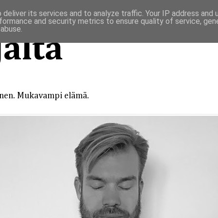
deliver its services and to analyze traffic. Your IP address and
formance and security metrics to ensure quality of service, ge
 abuse.
alta
inen. Mukavampi elämä.