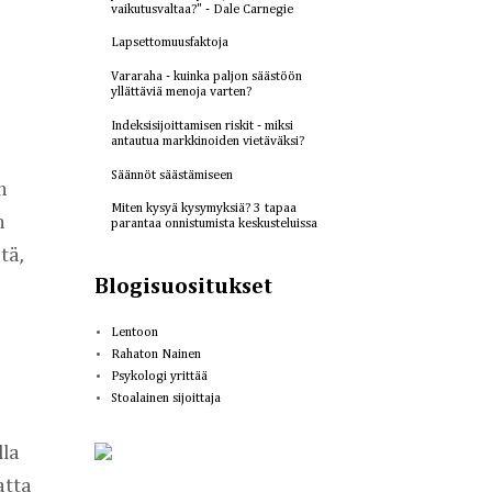
vaikutusvaltaa?" - Dale Carnegie
Lapsettomuusfaktoja
Vararaha - kuinka paljon säästöön
yllättäviä menoja varten?
Indeksisijoittamisen riskit - miksi
antautua markkinoiden vietäväksi?
Säännöt säästämiseen
 
Miten kysyä kysymyksiä? 3 tapaa
 
parantaa onnistumista keskusteluissa
ä, 
Blogisuositukset
Lentoon
Rahaton Nainen
Psykologi yrittää
Stoalainen sijoittaja
la 
tta 