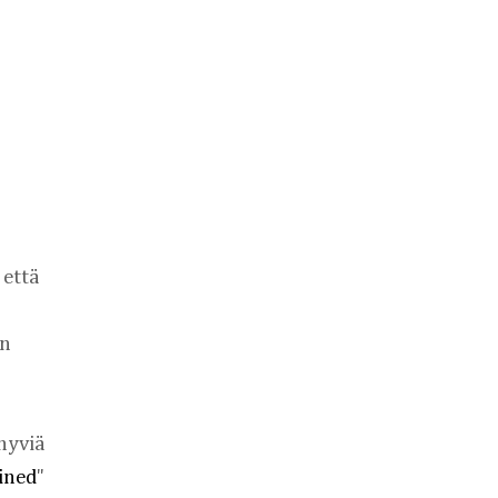
että 
n 
hyviä 
fined
"