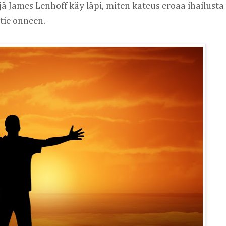
jä James Lenhoff käy läpi, miten kateus eroaa ihailusta j
tie onneen.